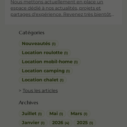
Nous mettons actuellement en place un
espace dédié à nos actualités, projets et
partages d'expérience. Revenez très bientôt
pour découvrir nos premiers articles !
Catégories
Nouveautés
(1)
Location roulotte
(1)
Location mobil-home
(1)
Location camping
(1)
Location chalet
(1)
Tous les articles
Archives
Juillet
Mai
Mars
(1)
(1)
(1)
Janvier
2026
2025
(1)
(4)
(1)