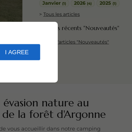
Janvier
2026
2025
(1)
(4)
(1)
Tous les articles
Articles récents "Nouveautés"
 nos
atiques
Plus d'articles "Nouveautés"
I AGREE
e. Ce
 évasion nature au
de la forêt d'Argonne
 de vous accueillir dans notre camping