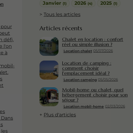
Janvier
2026
2025
on
(1)
(4)
(1)
Tous les articles
 pour
Articles récents
peut
Chalet en location : confort
n défi,
réel ou simple illusion ?
e l'on
05/07/2026
Location chalet
ce à
Location de camping :
 mobil-
comment choisir
let.
l'emplacement idéal ?
s
05/05/2026
Location camping
nt
Mobil-home ou chalet, quel
hébergement choisir pour son
séjour ?
02/03/2026
Location mobil-home
es
Plus d'articles
. Dans
us
 les