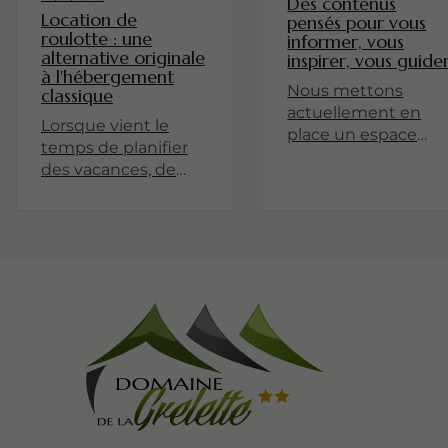
Des contenus
Location de
pensés pour vous
roulotte : une
informer, vous
alternative originale
inspirer, vous guide
à l'hébergement
Nous mettons
classique
actuellement en
Lorsque vient le
place un espace
temps de planifier
dédié à nos
des vacances, de
actualités, projets e
nombreuses
partages
personnes se
d'expérience.
tournent vers les
Revenez très
hôtels ou les
bientôt pour
locations de
découvrir nos
vacances
premiers articles !
traditionnelles.
Cependant, une
tendance
émergente gagne
en popularité : la
location de