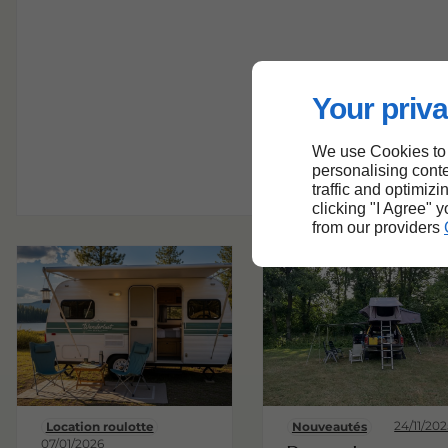
Your priva
We use Cookies to
personalising conte
traffic and optimizi
clicking "I Agree" 
from our providers
24/11/20
Location roulotte
Nouveautés
07/01/2026