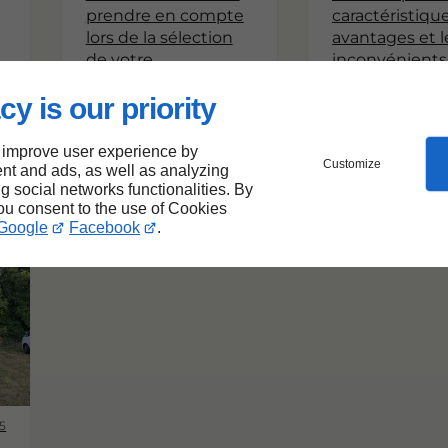
prendre en compte
caractéristique
lors de la sélection
avantages et l
de votre
inconvénients
emplacement de
chaque option
cy is our priority
camping idéal.
de vous aider à
le meilleur cho
pour votre séj
 improve user experience by
Customize
nt and ads, as well as analyzing
ng social networks functionalities. By
you consent to the use of Cookies
Google
Facebook
.
25