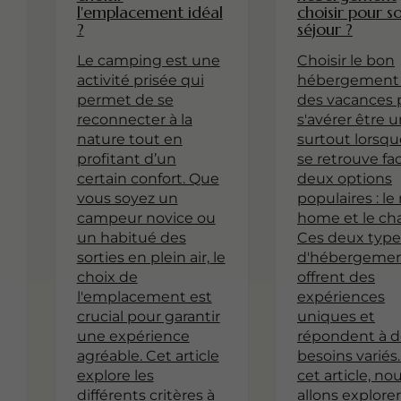
l'emplacement idéal
choisir pour s
?
séjour ?
Le camping est une
Choisir le bon
activité prisée qui
hébergement
permet de se
des vacances 
reconnecter à la
s'avérer être u
nature tout en
surtout lorsqu
profitant d’un
se retrouve fa
certain confort. Que
deux options
vous soyez un
populaires : le
campeur novice ou
home et le cha
un habitué des
Ces deux type
sorties en plein air, le
d'hébergeme
choix de
offrent des
l'emplacement est
expériences
crucial pour garantir
uniques et
une expérience
répondent à d
agréable. Cet article
besoins variés
explore les
cet article, no
différents critères à
allons explorer