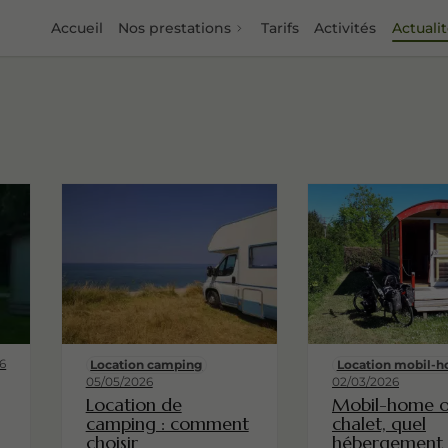
Accueil
Nos prestations
Tarifs
Activités
Actuali
6
Location camping
Location mobil-
05/05/2026
02/03/2026
Location de
Mobil-home 
camping : comment
chalet, quel
choisir
hébergement