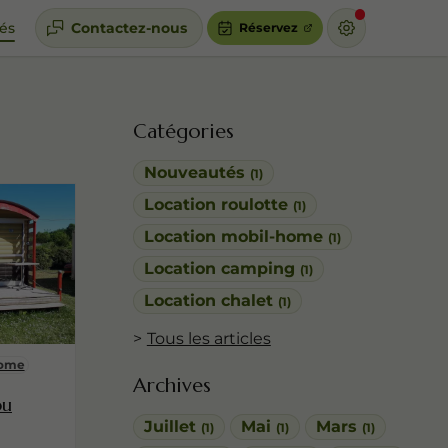
tés
Contactez-nous
Réservez
Catégories
Nouveautés
(1)
Location roulotte
(1)
Location mobil-home
(1)
Location camping
(1)
Location chalet
(1)
Tous les articles
home
Archives
ou
Juillet
Mai
Mars
(1)
(1)
(1)