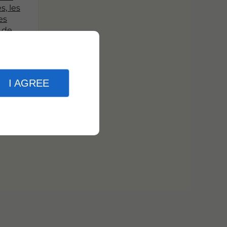
s, les
es
 de
 afin
 faire
ix
our.
I AGREE