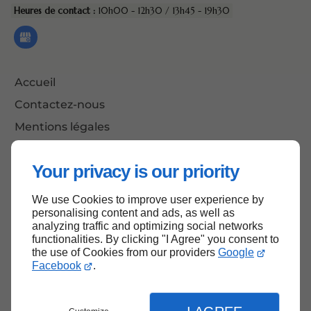
Heures de contact :
10h00 - 12h30 / 13h45 - 19h30
Accueil
Contactez-nous
Mentions légales
Plan du site
Your privacy is our priority
We use Cookies to improve user experience by
Haut de page
personalising content and ads, as well as
analyzing traffic and optimizing social networks
functionalities. By clicking "I Agree" you consent to
the use of Cookies from our providers
Google
Facebook
.