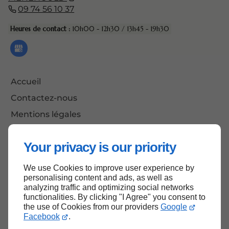
09 74 56 10 37
Heures de contact :
10h00 - 12h30 / 13h45 - 19h30
Accueil
Contactez-nous
Mentions légales
Plan du site
Your privacy is our priority
We use Cookies to improve user experience by
Haut de page
personalising content and ads, as well as
analyzing traffic and optimizing social networks
functionalities. By clicking "I Agree" you consent to
the use of Cookies from our providers
Google
Facebook
.